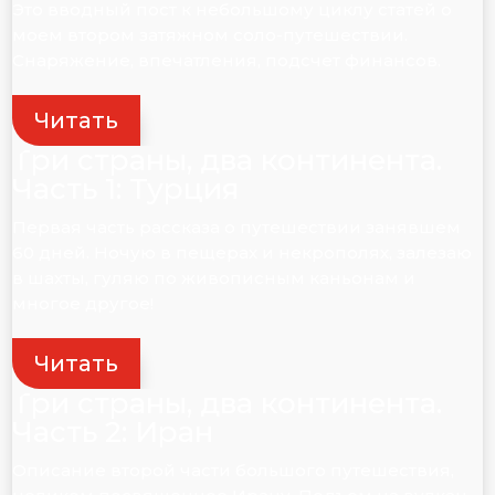
Это вводный пост к небольшому циклу статей о
моем втором затяжном соло-путешествии.
Снаряжение, впечатления, подсчет финансов.
Читать
Три страны, два континента.
Часть 1: Турция
Первая часть рассказа о путешествии занявшем
60 дней. Ночую в пещерах и некрополях, залезаю
в шахты, гуляю по живописным каньонам и
многое другое!
Читать
Три страны, два континента.
Часть 2: Иран
Описание второй части большого путешествия,