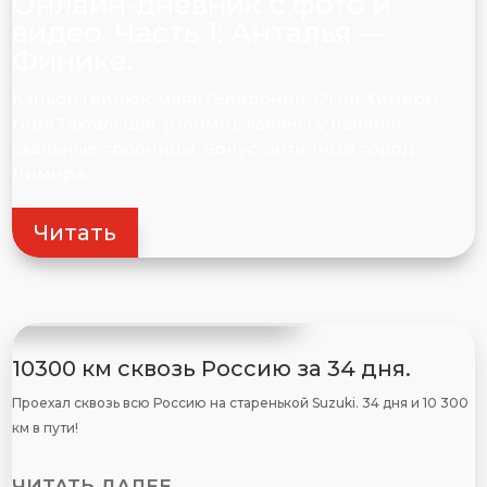
Онлайн-дневник с фото и
видео. Часть 1: Анталья —
Финике.
Каньон Гёйнюк, маяк Гелидонии, Огни Химеры,
гора Тахталыдаг (Олимп), кабаны у палатки,
скальные гробницы. Бонус: античный город
Лимира.
Читать
10300 км сквозь Россию за 34 дня.
Проехал сквозь всю Россию на старенькой Suzuki. 34 дня и 10 300
км в пути!
ЧИТАТЬ ДАЛЕЕ