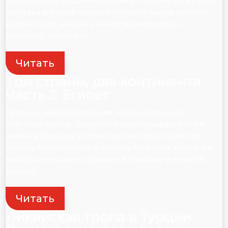
целиком посвященное Ирану. Подъем на вулкан,
ночевка в самой жаркой пустыне мира, ночной
руфинг, еда, жилье и качество автостопа —
расскажу обо всем!
Читать
Три страны, два континента.
Часть 3: Египет
Третья и заключительная часть о большом
осеннем трипе. Подробно рассказываю почем
жизнь в Хургаде и стоит ли оно того, гуляю по
городу мусорщиков и городу мертвых, летаю на
воздушном шаре, страдаю в Луксоре и многое
другое.
Читать
Ликийская тропа в Турции.