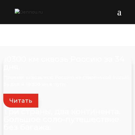
10300 км сквозь Россию за 34
дня.
Проехал сквозь всю Россию на старенькой Suzuki.
34 дня и 10 300 км в пути!
Читать
Три страны, два континента.
Большое соло-путешествие
без багажа.